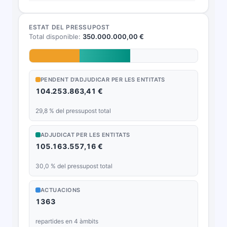
8
TAVERNES DE LA VALLDIGNA
88,4 %
ESTAT DEL PRESSUPOST
9
BENIGÁNIM
87,0 %
Total disponible:
350.000.000,00 €
10
CARLET
86,9 %
11
BENETÚSSER
85,9 %
PENDENT D'ADJUDICAR PER LES ENTITATS
104.253.863,41 €
12
HIGUERUELAS
85,5 %
29,8
% del pressupost total
13
NAVARRÉS
85,1 %
ADJUDICAT PER LES ENTITATS
14
SENYERA
84,7 %
105.163.557,16 €
30,0
% del pressupost total
15
PALOMAR
82,7 %
16
POBLA DEL DUC, LA
82,2 %
ACTUACIONS
1363
MANCOMUNIDAD DE SERVICIOS DE
17
81,5 %
repartides en 4 àmbits
BIENESTAR SOCIAL LA COMUNA