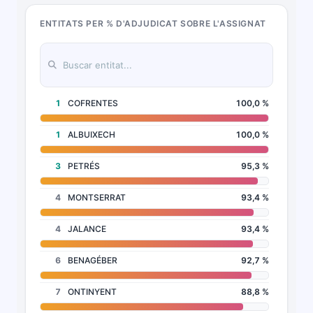
ENTITATS PER % D'ADJUDICAT SOBRE L'ASSIGNAT
1
COFRENTES
100,0 %
1
ALBUIXECH
100,0 %
3
PETRÉS
95,3 %
4
MONTSERRAT
93,4 %
4
JALANCE
93,4 %
6
BENAGÉBER
92,7 %
7
ONTINYENT
88,8 %